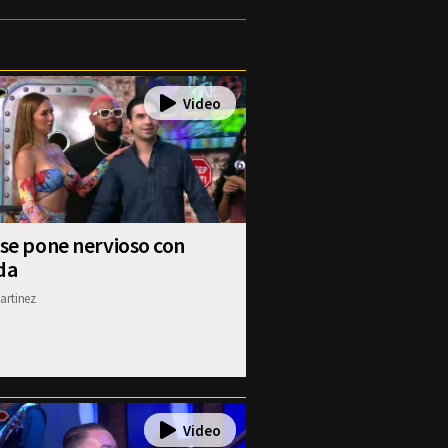
 se pone nervioso con
da
artinez