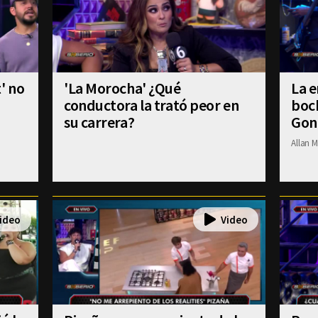
' no
'La Morocha' ¿Qué
La e
conductora la trató peor en
boch
su carrera?
Gon
Allan M