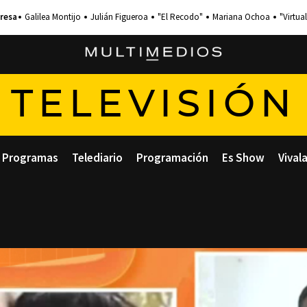
Galilea Montijo
Julián Figueroa
"El Recodo"
Mariana Ochoa
"Virtual
TELEVISIÓN
Programas
Telediario
Programación
Es Show
Vival