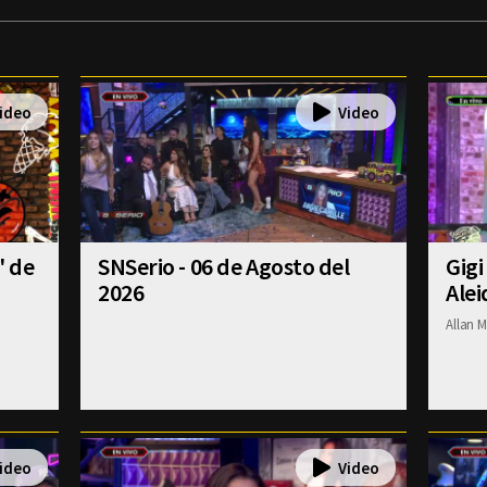
' de
SNSerio - 06 de Agosto del
Gigi
2026
Alei
Allan M