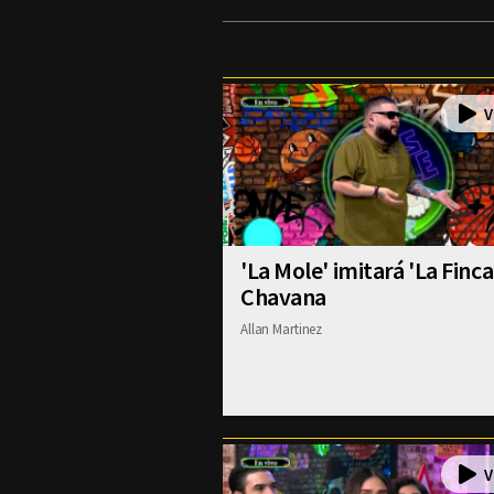
'La Mole' imitará 'La Finca
Chavana
Allan Martinez