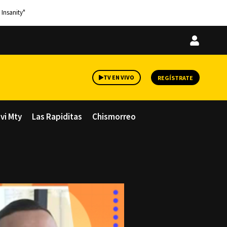
 Insanity"
Iniciar
sesión
TV EN VIVO
REGÍSTRATE
avi Mty
Las Rapiditas
Chismorreo