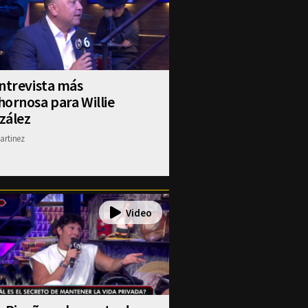
ntrevista más
ornosa para Willie
zález
artinez