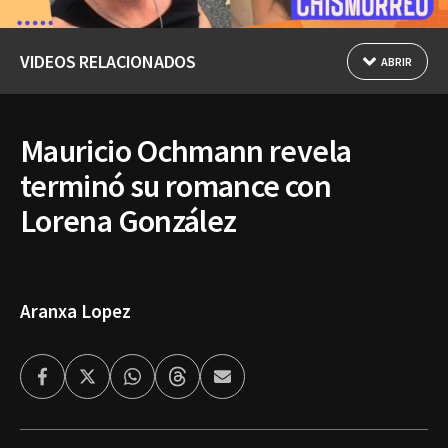
VIDEOS RELACIONADOS
ABRIR
Mauricio Ochmann revela
terminó su romance con
Lorena González
Aranxa Lopez
Facebook
Twitter
Whatsapp
Threads
Enviar
por
Email