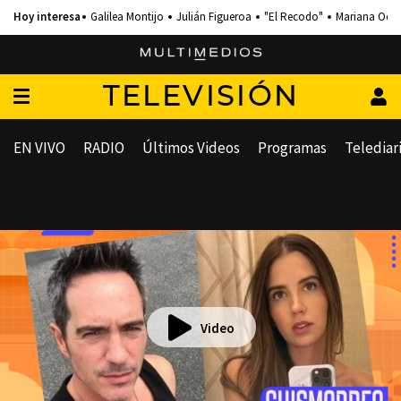
Galilea Montijo
Julián Figueroa
"El Recodo"
Mariana Och
TELEVISIÓN
EN VIVO
RADIO
Últimos Videos
Programas
Telediar
Video