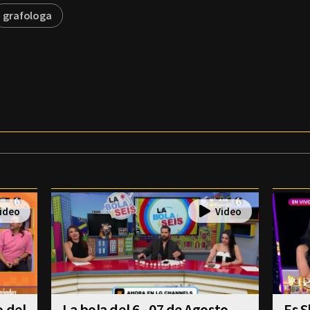
grafologa
o del
La bola del 6 - 07 de Agosto
Es S