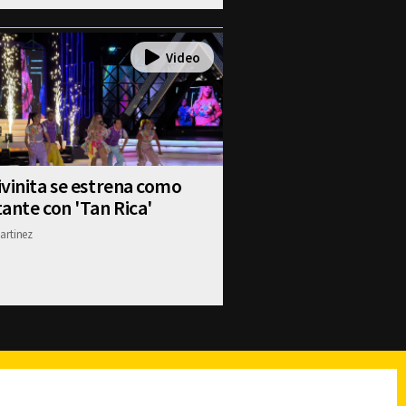
vinita se estrena como
ante con 'Tan Rica'
artinez
reads
Subir