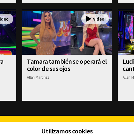
ra
Tamara también se operará el
Ludi
color de sus ojos
cant
Allan Martinez
Allan M
Facebook
Twitter
Youtube
Instagram
TikTok
Th
Utilizamos cookies