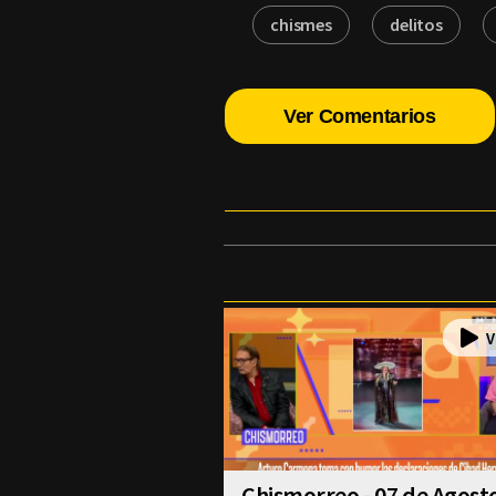
chismes
delitos
Ver Comentarios
Chismorreo - 07 de Agost