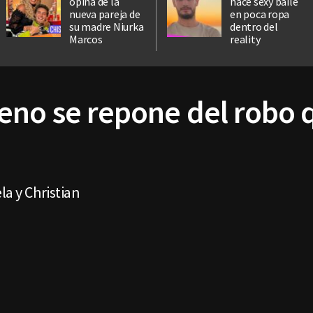
opina de la
hace sexy baile
nueva pareja de
en poca ropa
su madre Niurka
dentro del
Marcos
reality
eno se repone del robo q
la y Christian