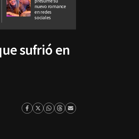
presume su
nuevo romance
en redes
sociales
ue sufrió en
Facebook
Twitter
Whatsapp
Threads
Enviar
por
Email