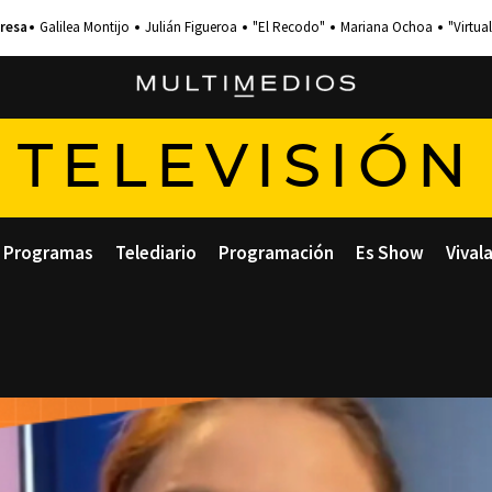
Galilea Montijo
Julián Figueroa
"El Recodo"
Mariana Ochoa
"Virtual
TELEVISIÓN
Programas
Telediario
Programación
Es Show
Vival