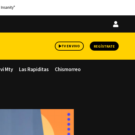
 Insanity"
Iniciar
sesión
TV EN VIVO
REGÍSTRATE
avi Mty
Las Rapiditas
Chismorreo