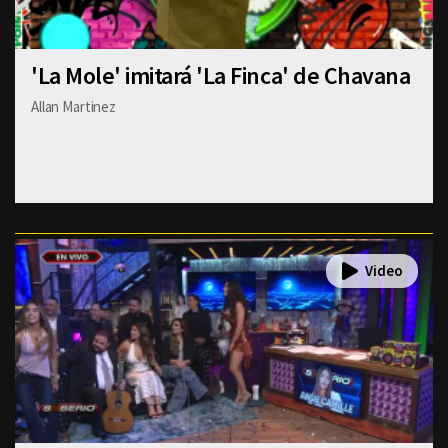
'La Mole' imitará 'La Finca' de Chavana
Allan Martinez