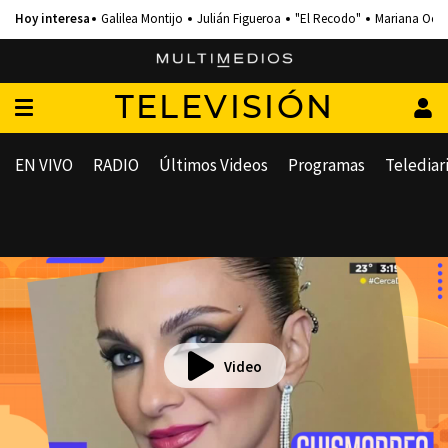
Galilea Montijo
Julián Figueroa
"El Recodo"
Mariana Och
TELEVISIÓN
EN VIVO
RADIO
Últimos Videos
Programas
Telediar
Video