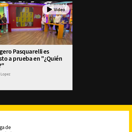
ero Pasquarelli es
sto a prueba en "¿Quién
?"
 Lopez
reads
Subir
ega de