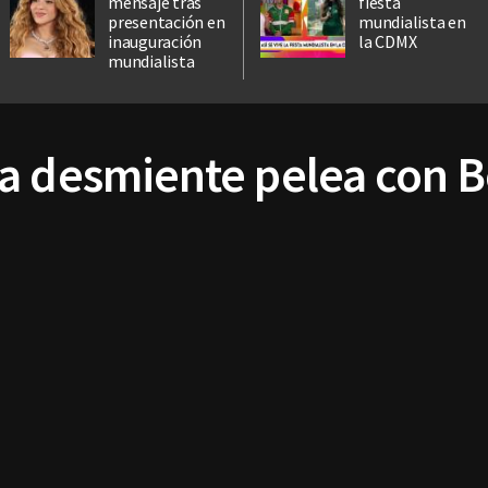
mensaje tras
fiesta
presentación en
mundialista en
inauguración
la CDMX
mundialista
a desmiente pelea con B