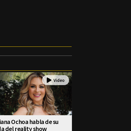
iana Ochoa habla de su
da del reality show