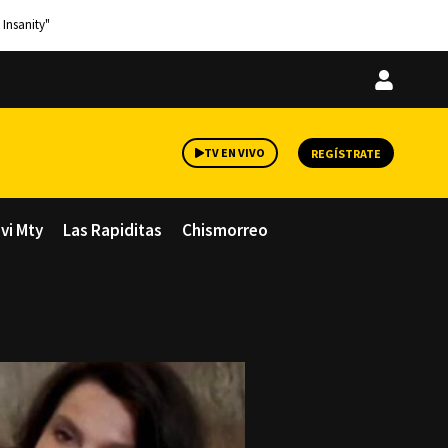
 Insanity"
Iniciar
sesión
TV EN VIVO
REGÍSTRATE
avi Mty
Las Rapiditas
Chismorreo