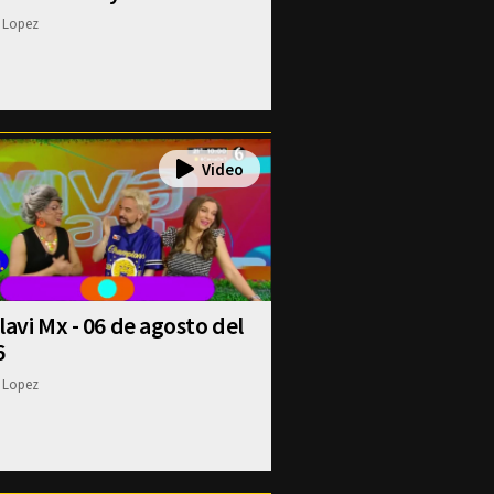
 Lopez
lavi Mx - 06 de agosto del
6
 Lopez