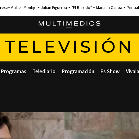
Galilea Montijo
Julián Figueroa
"El Recodo"
Mariana Ochoa
"Virtual
TELEVISIÓN
Programas
Telediario
Programación
Es Show
Vival