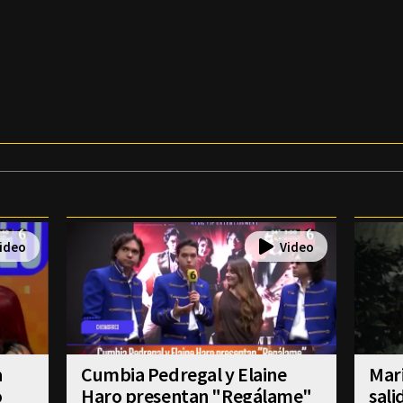
a
Cumbia Pedregal y Elaine
Mar
o
Haro presentan "Regálame"
sali