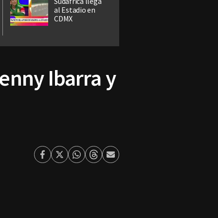
Sudáfrica llega
al Estadio en
CDMX
enny Ibarra y
Facebook
Twitter
Whatsapp
Threads
Enviar
por
Email