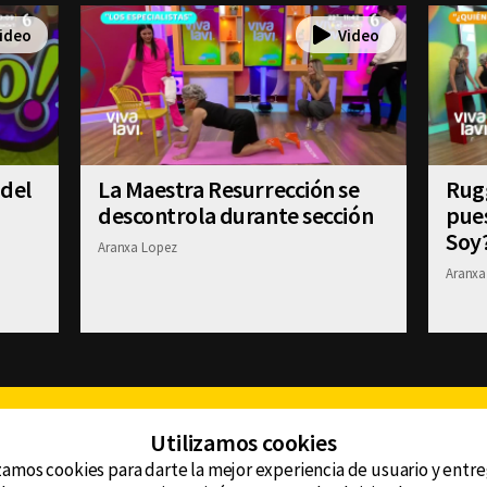
 del
La Maestra Resurrección se
Rugg
descontrola durante sección
pue
Soy
Aranxa Lopez
Aranxa
Facebook
Twitter
Youtube
Instagram
TikTok
Th
Utilizamos cookies
zamos cookies para darte la mejor experiencia de usuario y entr