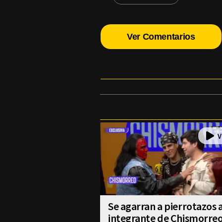
Ver Comentarios
Se agarran a pierrotazos 
integrante de Chismorre