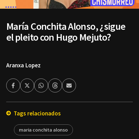
María Conchita Alonso, ¿sigue
el pleito con Hugo Mejuto?
Aranxa Lopez
Facebook
Twitter
Whatsapp
Threads
Enviar
por
Email
Tags relacionados
maria conchita alonso