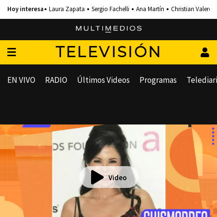
Laura Zapata
Sergio Fachelli
Ana Martín
Christian Valero
TELEVISIÓN
EN VIVO
RADIO
Últimos Videos
Programas
Telediar
Video