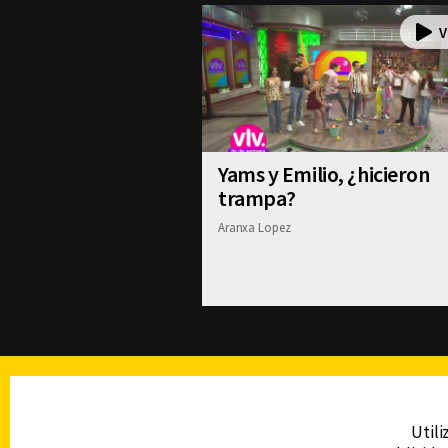
Yams y Emilio, ¿hicieron
trampa?
Aranxa Lopez
TELEVISIÓN
Utili