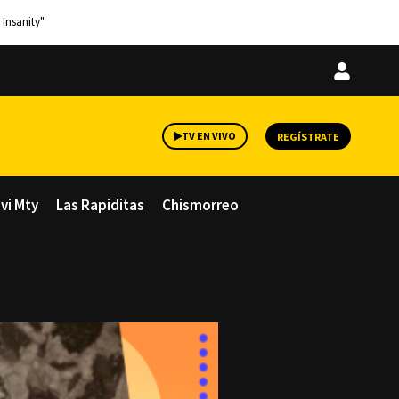
 Insanity"
Iniciar
sesión
TV EN VIVO
REGÍSTRATE
avi Mty
Las Rapiditas
Chismorreo