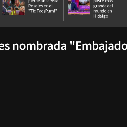
pierde ante Yeka
paste más
Rosales en el
grande del
"Tic Tac ¡Pum!"
mundo en
Hidalgo
 es nombrada "Embajado