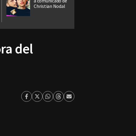
a comunicado de
Christian Nodal
ra del
Facebook
Twitter
Whatsapp
Threads
Enviar
por
Email