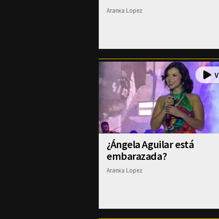
Aranxa Lopez
¿Ángela Aguilar está
embarazada?
Aranxa Lopez