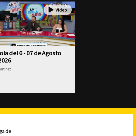
ola del 6 - 07 de Agosto
2026
artinez
reads
Subir
ega de