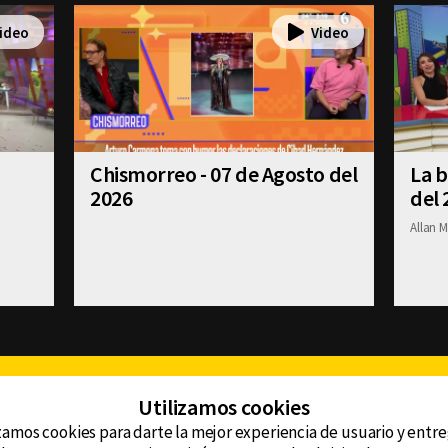
Chismorreo - 07 de Agosto del
La b
2026
del 
Allan M
Facebook
Twitter
Youtube
Instagram
TikTok
Th
Utilizamos cookies
zamos cookies para darte la mejor experiencia de usuario y entr