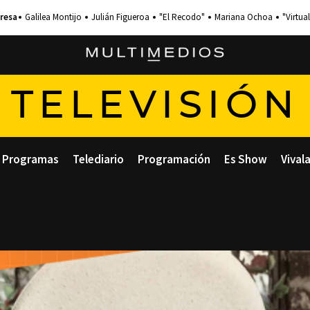
Galilea Montijo
Julián Figueroa
"El Recodo"
Mariana Ochoa
"Virtual
TELEVISIÓN
Programas
Telediario
Programación
Es Show
Vival