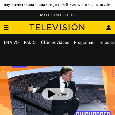
Laura Zapata
Sergio Fachelli
Ana Martín
Christian Valero
TELEVISIÓN
EN VIVO
RADIO
Últimos Videos
Programas
Telediar
Video