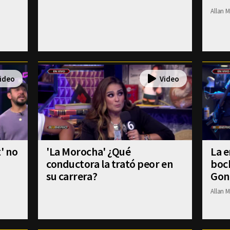
Allan M
' no
'La Morocha' ¿Qué
La e
conductora la trató peor en
boch
su carrera?
Gon
Allan M