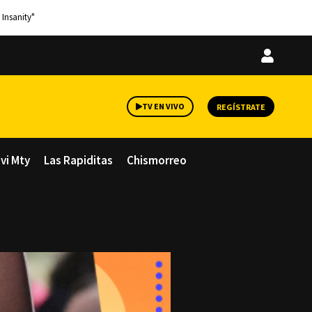
 Insanity"
Iniciar
sesión
TV EN VIVO
REGÍSTRATE
avi Mty
Las Rapiditas
Chismorreo