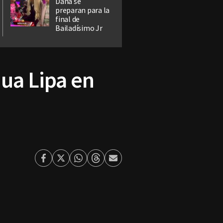
Dana se
preparan para la
final de
Bailadísimo Jr
ua Lipa en
Facebook
Twitter
Whatsapp
Threads
Enviar
por
Email