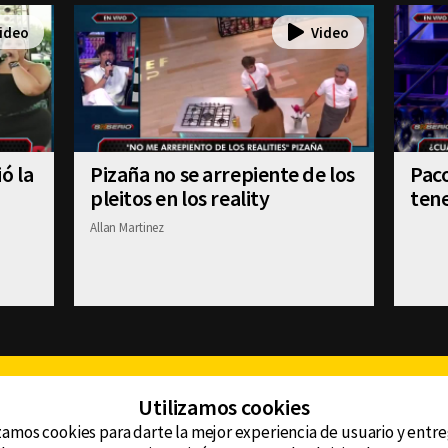
ó la
Pizaña no se arrepiente de los
Paco
pleitos en los reality
tene
Allan Martinez
Facebook
Twitter
Youtube
Instagram
TikTok
Th
Utilizamos cookies
zamos cookies para darte la mejor experiencia de usuario y entr