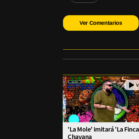
Ver Comentarios
'La Mole' imitará 'La Finca
Chavana