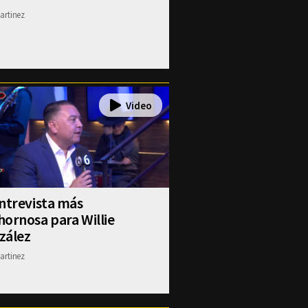
artinez
ntrevista más
ornosa para Willie
zález
artinez