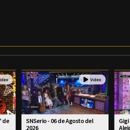
' de
SNSerio - 06 de Agosto del
Gigi
2026
Alei