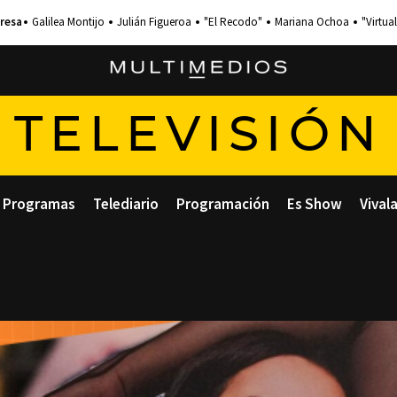
Galilea Montijo
Julián Figueroa
"El Recodo"
Mariana Ochoa
"Virtual
TELEVISIÓN
Programas
Telediario
Programación
Es Show
Vival