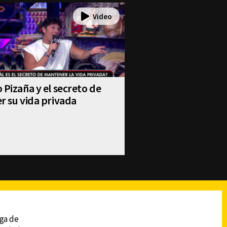
 Pizaña y el secreto de
r su vida privada
reads
Subir
ega de