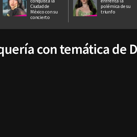
conquista la
enfrenta la
Ciudad de
polémica de su
México con su
triunfo
concierto
quería con temática de D