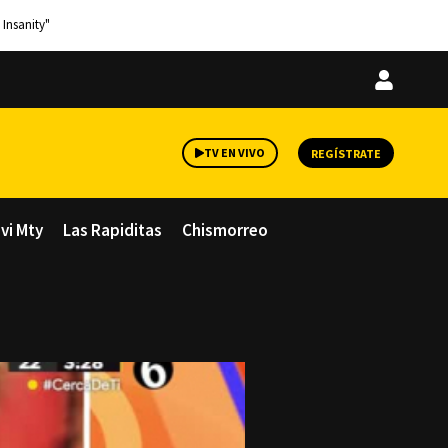
 Insanity"
Iniciar
sesión
TV EN VIVO
REGÍSTRATE
avi Mty
Las Rapiditas
Chismorreo