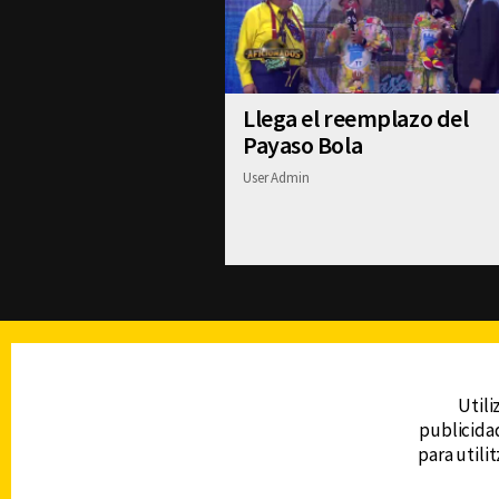
Llega el reemplazo del
Payaso Bola
User Admin
TELEVISIÓN
Utili
publicidad
DERECHOS RESERVADOS © CANAL 6 2026
para utili
Prohibida la reproducción total o parcial, i
cualquier medio electrónico o magnético.