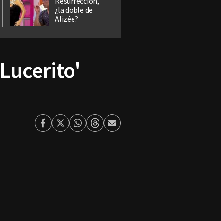
Resurrección,
¿la doble de
Alizée?
Lucerito'
Facebook
Twitter
Whatsapp
Threads
Enviar
por
Email