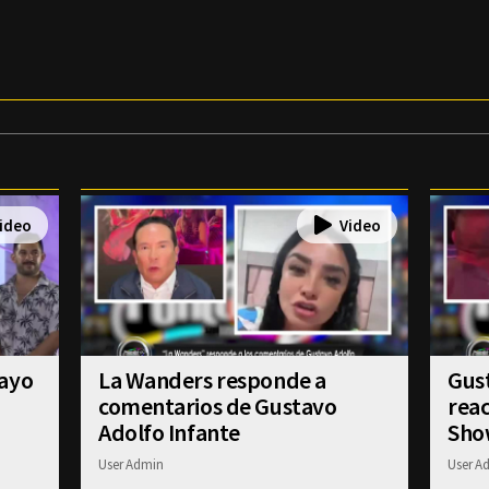
payo
La Wanders responde a
Gust
comentarios de Gustavo
reac
Adolfo Infante
Sho
User Admin
User A