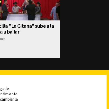
cilla "La Gitana" sube a la
 a bailar
dmin
reads
Subir
ega de
sentimiento
 cambiar la