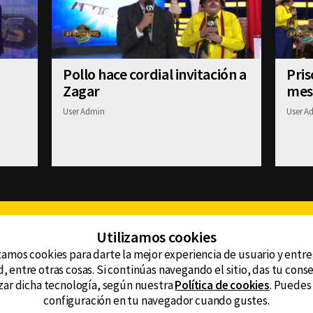
Pollo hace cordial invitación a
Pris
Zagar
mesa
User Admin
User A
Facebook
Twitter
Youtube
Instagram
TikTok
Th
Utilizamos cookies
zamos cookies para darte la mejor experiencia de usuario y entr
, entre otras cosas. Si continúas navegando el sitio, das tu con
CONTACTO
tzar dicha tecnología, según nuestra
Política de cookies
. Puedes
AVISO DE PRIVACIDAD
ncluyendo
configuración en tu navegador cuando gustes.
AVISO LEGAL
DEFENSORÍA DE LAS AUDIENCIAS