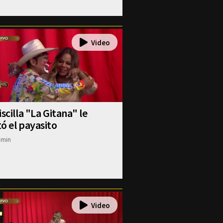
iscilla "La Gitana" le
ó el payasito
dmin