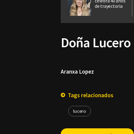
celebra 40 años
de trayectoria
Doña Lucero L
Aranxa Lopez
Tags relacionados
lucero