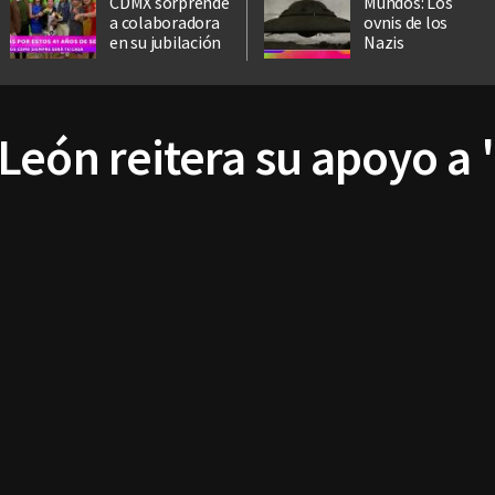
CDMX sorprende
Mundos: Los
a colaboradora
ovnis de los
en su jubilación
Nazis
eón reitera su apoyo a '