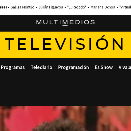
Galilea Montijo
Julián Figueroa
"El Recodo"
Mariana Ochoa
"Virtual
TELEVISIÓN
Programas
Telediario
Programación
Es Show
Vival