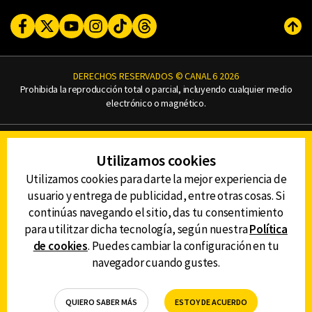
Facebook
Twitter
Youtube
Instagram
TikTok
Threads
Subi
DERECHOS RESERVADOS © CANAL 6 2026
Prohibida la reproducción total o parcial, incluyendo cualquier medio
electrónico o magnético.
CONTACTO
Utilizamos cookies
AVISO DE PRIVACIDAD
AVISO LEGAL
Utilizamos cookies para darte la mejor experiencia de
DEFENSORÍA DE LAS AUDIENCIAS
usuario y entrega de publicidad, entre otras cosas. Si
continúas navegando el sitio, das tu consentimiento
para utilitzar dicha tecnología, según nuestra
Política
de cookies
. Puedes cambiar la configuración en tu
DESCARGA LA APP DE CANAL 6
navegador cuando gustes.
QUIERO SABER MÁS
ESTOY DE ACUERDO