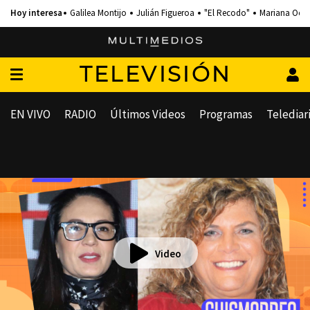
Galilea Montijo
Julián Figueroa
"El Recodo"
Mariana Och
TELEVISIÓN
EN VIVO
RADIO
Últimos Videos
Programas
Telediar
Video