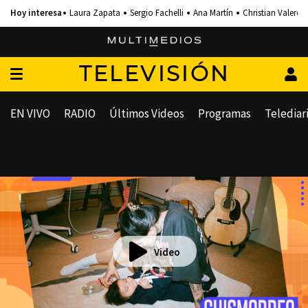
Laura Zapata
Sergio Fachelli
Ana Martín
Christian Valero
TELEVISIÓN
EN VIVO
RADIO
Últimos Videos
Programas
Telediar
Video