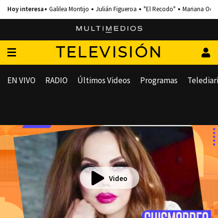
Galilea Montijo
Julián Figueroa
"El Recodo"
Mariana Och
TELEVISIÓN
EN VIVO
RADIO
Últimos Videos
Programas
Telediar
Video