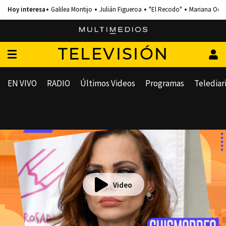
Galilea Montijo
Julián Figueroa
"El Recodo"
Mariana Och
TELEVISIÓN
EN VIVO
RADIO
Últimos Videos
Programas
Telediar
Video