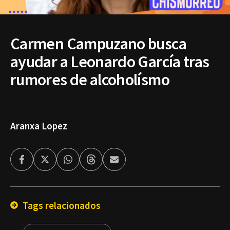
Carmen Campuzano busca
ayudar a Leonardo García tras
rumores de alcoholísmo
Aranxa Lopez
Facebook
Twitter
Whatsapp
Threads
Enviar
por
Email
Tags relacionados