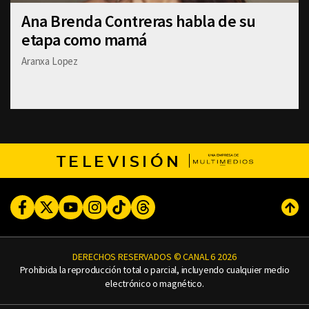
Ana Brenda Contreras habla de su
etapa como mamá
Aranxa Lopez
TELEVISIÓN
Facebook
Twitter
Youtube
Instagram
TikTok
Threads
Subi
DERECHOS RESERVADOS © CANAL 6 2026
Prohibida la reproducción total o parcial, incluyendo cualquier medio
electrónico o magnético.