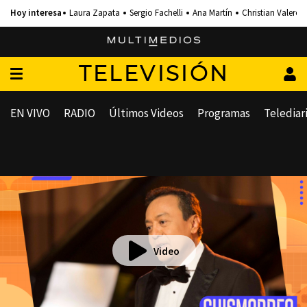
Laura Zapata
Sergio Fachelli
Ana Martín
Christian Valero
TELEVISIÓN
EN VIVO
RADIO
Últimos Videos
Programas
Telediar
Video