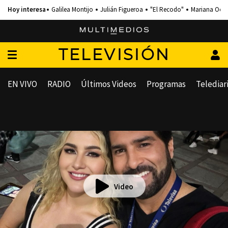
Galilea Montijo
Julián Figueroa
"El Recodo"
Mariana Och
TELEVISIÓN
EN VIVO
RADIO
Últimos Videos
Programas
Telediar
Video