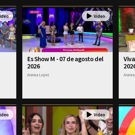
Es Show M - 07 de agosto del
Viva
2026
202
Aranxa Lopez
Aranxa