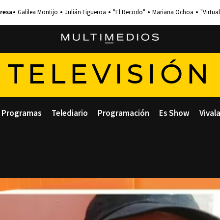
Galilea Montijo
Julián Figueroa
"El Recodo"
Mariana Ochoa
"Virtual
TELEVISIÓN
Programas
Telediario
Programación
Es Show
Vival