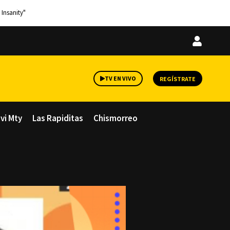
 Insanity"
Iniciar
sesión
TV EN VIVO
REGÍSTRATE
avi Mty
Las Rapiditas
Chismorreo