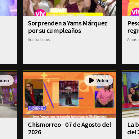
Sorprenden a Yams Márquez
Pesc
por su cumpleaños
regr
Aranxa Lopez
Aranxa
Chismorreo - 07 de Agosto del
La b
2026
del 