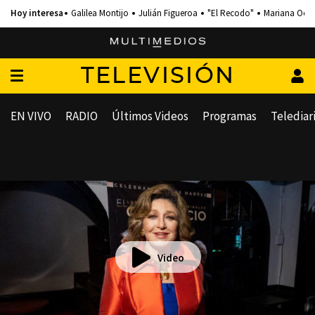
Galilea Montijo
Julián Figueroa
"El Recodo"
Mariana Och
TELEVISIÓN
EN VIVO
RADIO
Últimos Videos
Programas
Telediar
Video