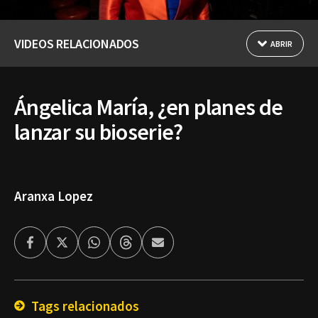
VIDEOS RELACIONADOS
ABRIR
Ángelica María, ¿en planes de
lanzar su bioserie?
Aranxa Lopez
Facebook
Twitter
Whatsapp
Threads
Enviar
por
Email
Tags relacionados