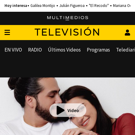
Galilea Montijo
Julián Figueroa
"El Recodo"
Mariana Och
TELEVISIÓN
EN VIVO
RADIO
Últimos Videos
Programas
Telediar
Video