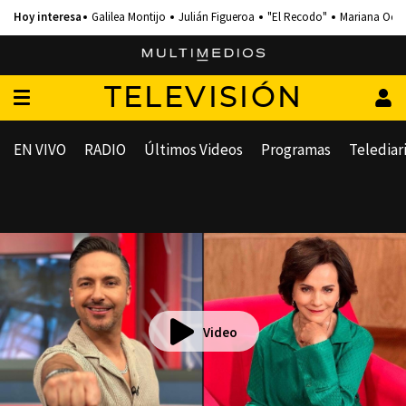
Galilea Montijo
Julián Figueroa
"El Recodo"
Mariana Och
TELEVISIÓN
EN VIVO
RADIO
Últimos Videos
Programas
Telediar
Video