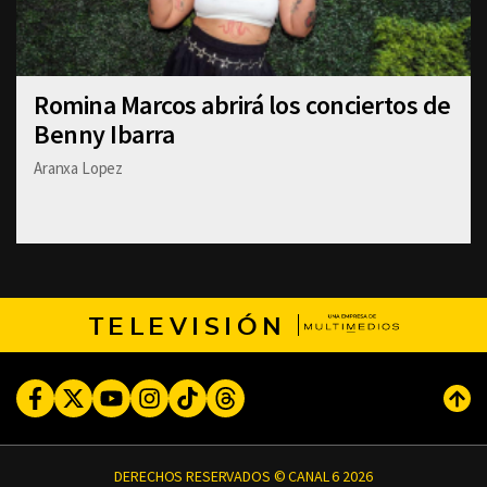
Romina Marcos abrirá los conciertos de
Benny Ibarra
Aranxa Lopez
TELEVISIÓN
Facebook
Twitter
Youtube
Instagram
TikTok
Threads
Subi
DERECHOS RESERVADOS © CANAL 6 2026