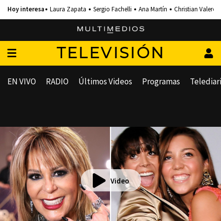
Laura Zapata
Sergio Fachelli
Ana Martín
Christian Valero
TELEVISIÓN
EN VIVO
RADIO
Últimos Videos
Programas
Telediar
Video