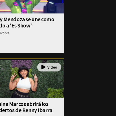
y Mendoza se une como
do a 'Es Show'
artinez
na Marcos abrirá los
iertos de Benny Ibarra