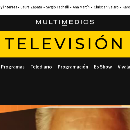
Laura Zapata
Sergio Fachelli
Ana Martín
Christian Valero
Karo
TELEVISIÓN
Programas
Telediario
Programación
Es Show
Vival