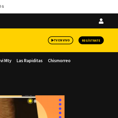
l G
Iniciar
sesión
TV EN VIVO
REGÍSTRATE
avi Mty
Las Rapiditas
Chismorreo