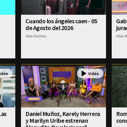
Cuando los ángeles caen - 05
Gab
de Agosto del 2026
jura
Allan Martinez
Allan M
Las
Daniel Muñoz, Karely Herrera
Romi
y Marilyn Uribe estrenan
conc