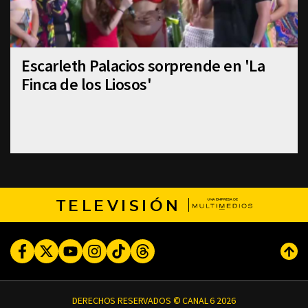
Escarleth Palacios sorprende en 'La
Finca de los Liosos'
TELEVISIÓN
Facebook
Twitter
Youtube
Instagram
TikTok
Threads
Subi
DERECHOS RESERVADOS © CANAL 6 2026