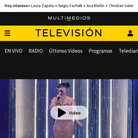
Laura Zapata
Sergio Fachelli
Ana Martín
Christian Valero
TELEVISIÓN
EN VIVO
RADIO
Últimos Videos
Programas
Telediar
Video