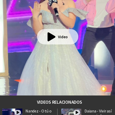
Video
VIDEOS RELACIONADOS
Nandez - O tú o
Daiana - Vivir así