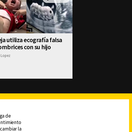
ja utiliza ecografía falsa
ombrices con su hijo
 Lopez
reads
Subir
ega de
sentimiento
 cambiar la