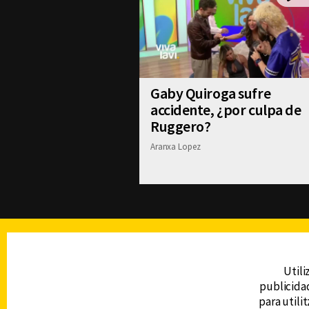
Gaby Quiroga sufre
accidente, ¿por culpa de
Ruggero?
Aranxa Lopez
TELEVISIÓN
Utili
publicidad
DERECHOS RESERVADOS © CANAL 6 2026
para utili
Prohibida la reproducción total o parcial, i