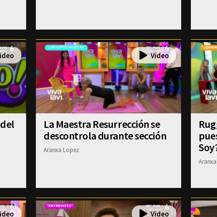
 del
La Maestra Resurrección se
Rugg
descontrola durante sección
pue
Soy
Aranxa Lopez
Aranxa