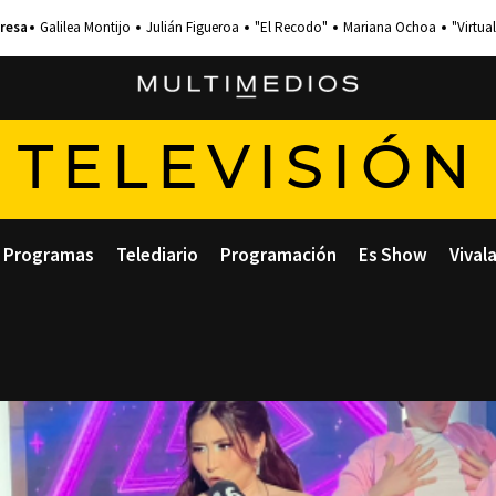
Galilea Montijo
Julián Figueroa
"El Recodo"
Mariana Ochoa
"Virtual
TELEVISIÓN
Programas
Telediario
Programación
Es Show
Vival