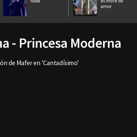
nada
es morir de
amor
a - Princesa Moderna
ción de Mafer en 'Cantadísimo'