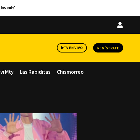
 Insanity"
Iniciar
sesión
TV EN VIVO
REGÍSTRATE
avi Mty
Las Rapiditas
Chismorreo