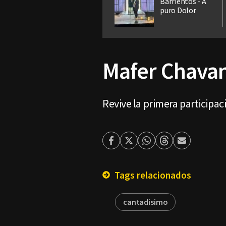
Barrientos - A
puro Dolor
Mafer Chavan
Revive la primera participa
Facebook
Twitter
Whatsapp
Threads
Enviar
por
Email
Tags relacionados
cantadisimo