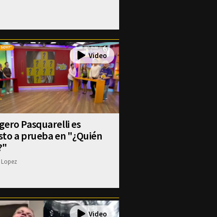
ero Pasquarelli es
sto a prueba en "¿Quién
?"
 Lopez