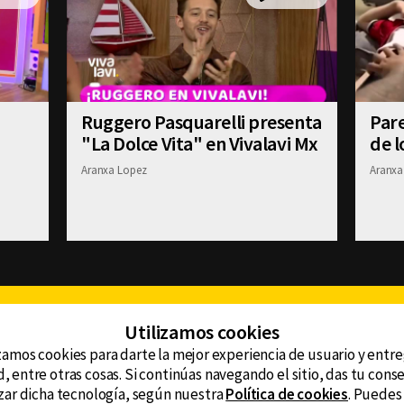
Ruggero Pasquarelli presenta
Pare
"La Dolce Vita" en Vivalavi Mx
de l
Aranxa Lopez
Aranxa
Facebook
Twitter
Youtube
Instagram
TikTok
Th
Utilizamos cookies
zamos cookies para darte la mejor experiencia de usuario y entr
, entre otras cosas. Si continúas navegando el sitio, das tu con
CONTACTO
tzar dicha tecnología, según nuestra
Política de cookies
. Puedes
AVISO DE PRIVACIDAD
ncluyendo