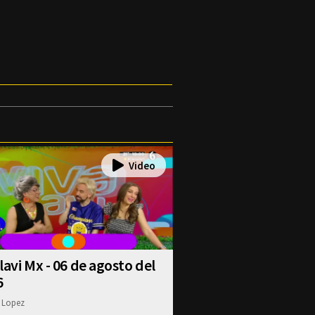
lavi Mx - 06 de agosto del
6
 Lopez