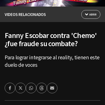
VIDEOS RELACIONADOS
ABRIR
Fanny Escobar contra 'Chemo'
¿fue fraude su combate?
Para lograr integrarse al reality, tienen este
duelo de voces
Facebook
Twitter
Whatsapp
Threads
Enviar
por
Email