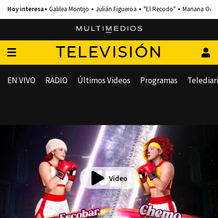
Galilea Montijo
Julián Figueroa
"El Recodo"
Mariana Och
TELEVISIÓN
EN VIVO
RADIO
Últimos Videos
Programas
Telediar
Video