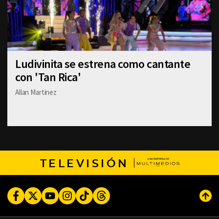
Ludivinita se estrena como cantante
con 'Tan Rica'
Allan Martinez
TELEVISIÓN
Facebook
Twitter
Youtube
Instagram
TikTok
Threads
Subi