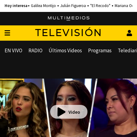
Galilea Montijo
Julián Figueroa
"El Recodo"
Mariana Och
TELEVISIÓN
EN VIVO
RADIO
Últimos Videos
Programas
Telediar
Video