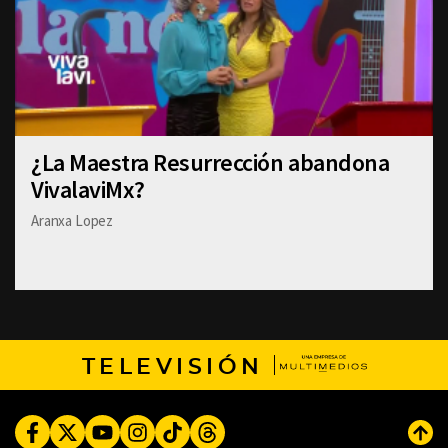
¿La Maestra Resurrección abandona
VivalaviMx?
Aranxa Lopez
TELEVISIÓN
Facebook
Twitter
Youtube
Instagram
TikTok
Threads
Subi