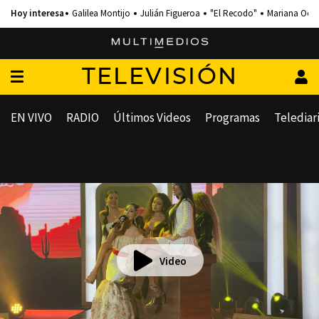
Galilea Montijo
Julián Figueroa
"El Recodo"
Mariana Och
TELEVISIÓN
EN VIVO
RADIO
Últimos Videos
Programas
Telediar
Video