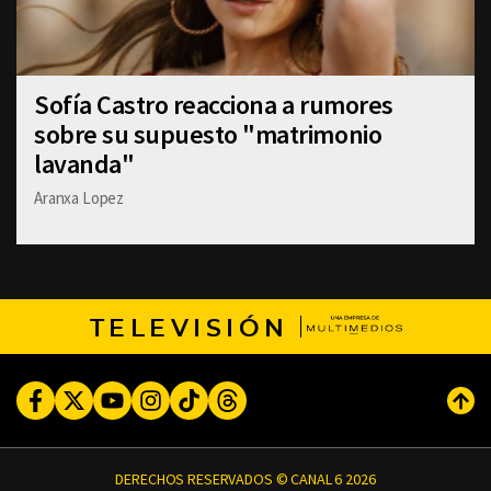
Sofía Castro reacciona a rumores
sobre su supuesto "matrimonio
lavanda"
Aranxa Lopez
TELEVISIÓN
Facebook
Twitter
Youtube
Instagram
TikTok
Threads
Subi
DERECHOS RESERVADOS © CANAL 6 2026