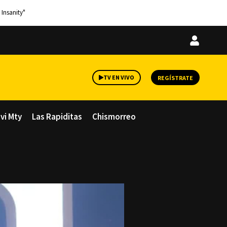
 Insanity"
Iniciar
sesión
TV EN VIVO
REGÍSTRATE
avi Mty
Las Rapiditas
Chismorreo