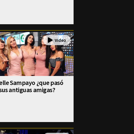
selle Sampayo ¿que pasó
sus antiguas amigas?