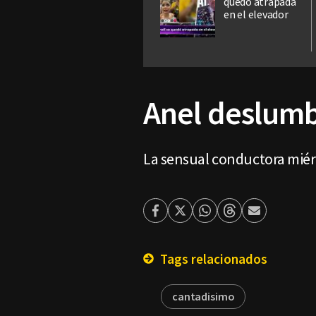
quedó atrapada
en el elevador
Anel deslumb
La sensual conductora miér
Facebook
Twitter
Whatsapp
Threads
Enviar
por
Email
Tags relacionados
cantadisimo