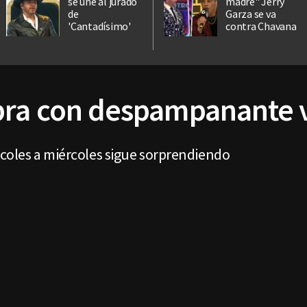
se une al jurado
madre" Jerry
de
Garza se va
'Cantadísimo'
contra Chavana
ra con despampanante v
coles a miércoles sigue sorprendiendo