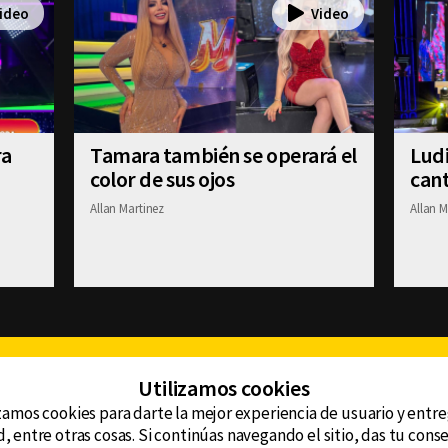
ra
Tamara también se operará el
Ludi
color de sus ojos
cant
Allan Martinez
Allan M
Facebook
Twitter
Youtube
Instagram
TikTok
Th
Utilizamos cookies
zamos cookies para darte la mejor experiencia de usuario y entr
, entre otras cosas. Si continúas navegando el sitio, das tu con
CONTACTO