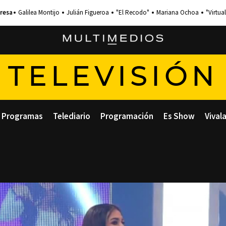
Galilea Montijo
Julián Figueroa
"El Recodo"
Mariana Ochoa
"Virtual
TELEVISIÓN
Programas
Telediario
Programación
Es Show
Vival