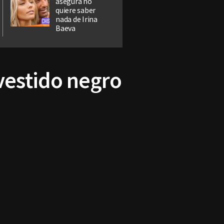
asegura no
quiere saber
nada de Irina
Baeva
estido negro