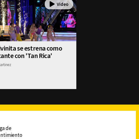
vinita se estrena como
ante con 'Tan Rica'
artinez
reads
Subir
ega de
sentimiento