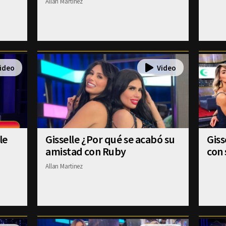
Allan Martinez
le
Gisselle ¿Por qué se acabó su
Gis
amistad con Ruby
con 
Allan Martinez