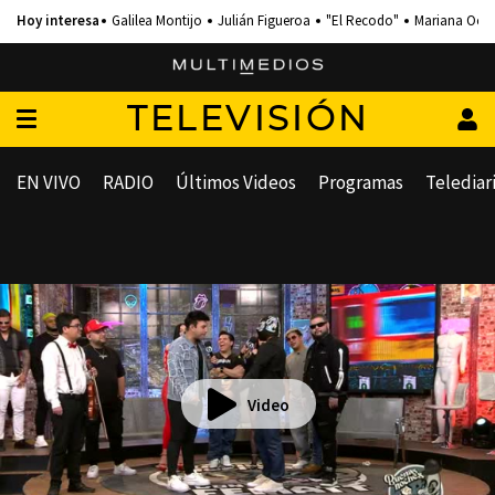
Galilea Montijo
Julián Figueroa
"El Recodo"
Mariana Och
TELEVISIÓN
EN VIVO
RADIO
Últimos Videos
Programas
Telediar
Video