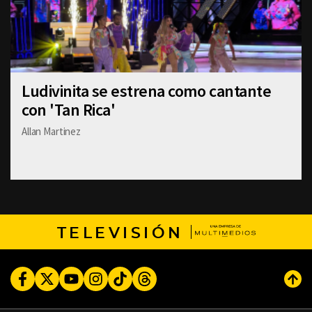
Ludivinita se estrena como cantante
con 'Tan Rica'
Allan Martinez
TELEVISIÓN
Facebook
Twitter
Youtube
Instagram
TikTok
Threads
Subi