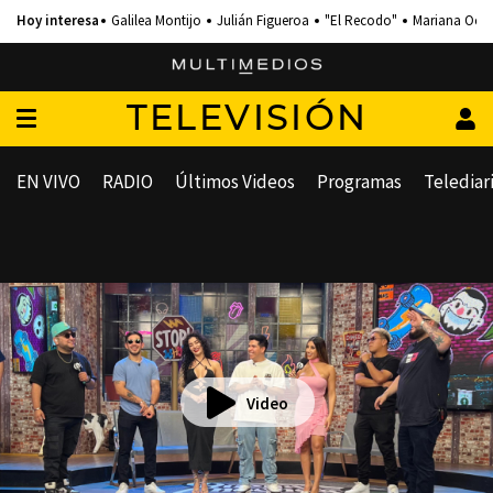
Galilea Montijo
Julián Figueroa
"El Recodo"
Mariana Och
TELEVISIÓN
EN VIVO
RADIO
Últimos Videos
Programas
Telediar
Video