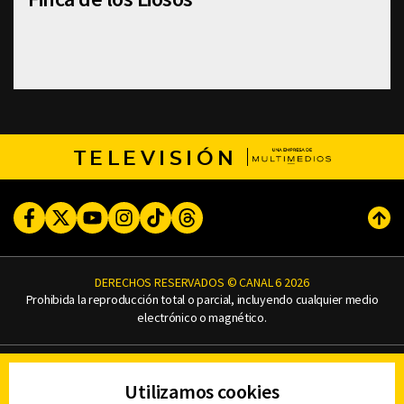
TELEVISIÓN
Facebook
Twitter
Youtube
Instagram
TikTok
Threads
Subi
DERECHOS RESERVADOS © CANAL 6 2026
Prohibida la reproducción total o parcial, incluyendo cualquier medio
electrónico o magnético.
CONTACTO
Utilizamos cookies
AVISO DE PRIVACIDAD