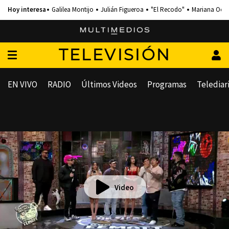
Galilea Montijo
Julián Figueroa
"El Recodo"
Mariana Och
TELEVISIÓN
EN VIVO
RADIO
Últimos Videos
Programas
Telediar
Video