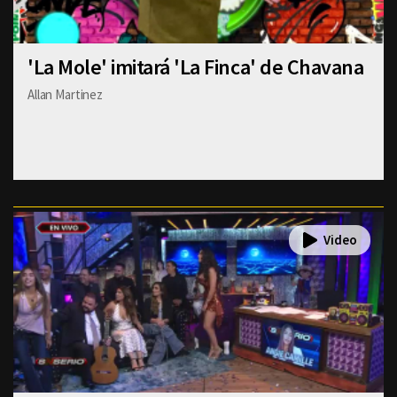
'La Mole' imitará 'La Finca' de Chavana
Allan Martinez