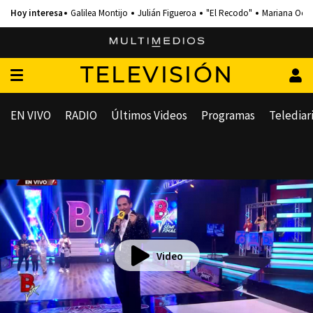
Galilea Montijo
Julián Figueroa
"El Recodo"
Mariana Och
TELEVISIÓN
EN VIVO
RADIO
Últimos Videos
Programas
Telediar
Video