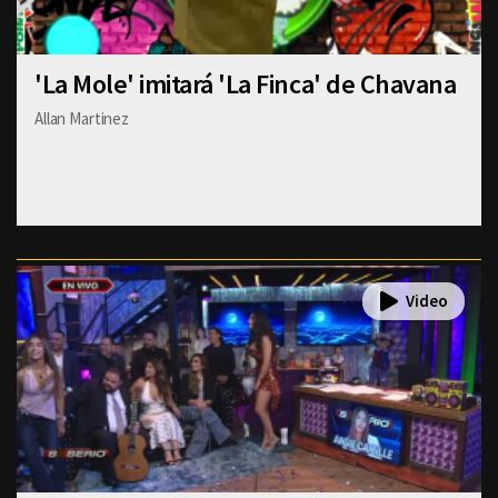
'La Mole' imitará 'La Finca' de Chavana
Allan Martinez