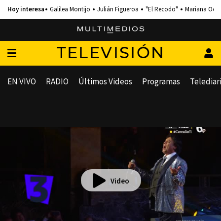
Galilea Montijo
Julián Figueroa
"El Recodo"
Mariana Och
TELEVISIÓN
EN VIVO
RADIO
Últimos Videos
Programas
Telediar
Video