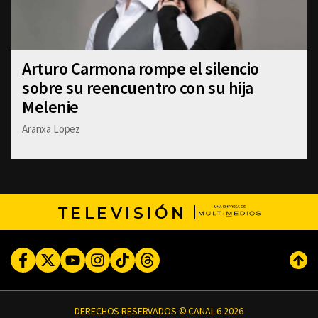
Arturo Carmona rompe el silencio
sobre su reencuentro con su hija
Melenie
Aranxa Lopez
TELEVISIÓN
Facebook
Twitter
Youtube
Instagram
TikTok
Threads
Subi
DERECHOS RESERVADOS © CANAL 6 2026