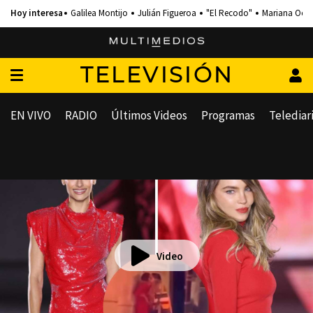
Galilea Montijo
Julián Figueroa
"El Recodo"
Mariana Och
TELEVISIÓN
EN VIVO
RADIO
Últimos Videos
Programas
Telediar
Video