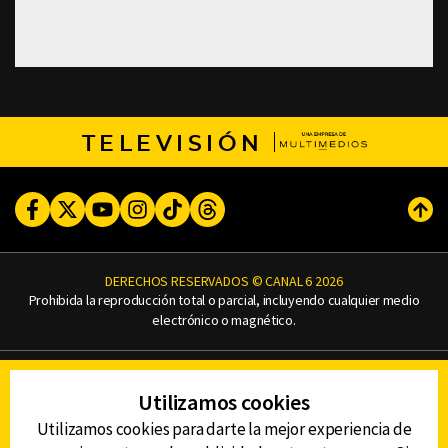
TELEVISIÓN
Facebook
Twitter
Youtube
Instagram
TikTok
Threads
Subi
DERECHOS RESERVADOS © CANAL 6 2026
Prohibida la reproducción total o parcial, incluyendo cualquier medio
electrónico o magnético.
CONTACTO
Utilizamos cookies
AVISO DE PRIVACIDAD
AVISO LEGAL
Utilizamos cookies para darte la mejor experiencia de
DEFENSORÍA DE LAS AUDIENCIAS