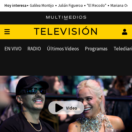
Galilea Montijo
Julián Figueroa
"El Recodo"
Mariana Och
TELEVISIÓN
EN VIVO
RADIO
Últimos Videos
Programas
Telediar
Video