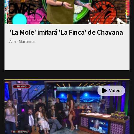
'La Mole' imitará 'La Finca' de Chavana
Allan Martinez