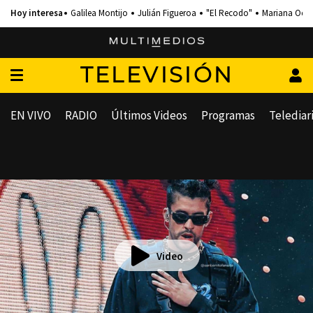
Galilea Montijo
Julián Figueroa
"El Recodo"
Mariana Och
TELEVISIÓN
EN VIVO
RADIO
Últimos Videos
Programas
Telediar
Video