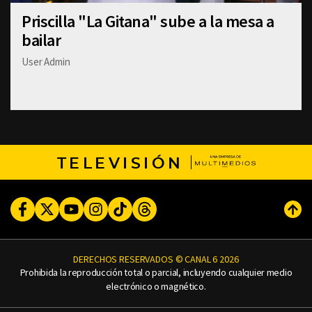
Priscilla "La Gitana" sube a la mesa a
bailar
User Admin
TELEVISIÓN
Facebook
Twitter
Youtube
Instagram
TikTok
Threads
Subi
DERECHOS RESERVADOS © CANAL 6 2026
Prohibida la reproducción total o parcial, incluyendo cualquier medio
electrónico o magnético.