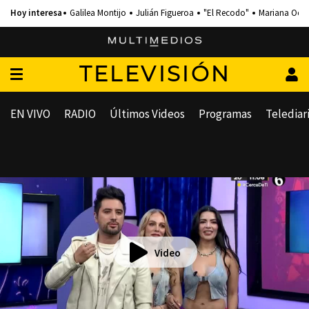
Galilea Montijo
Julián Figueroa
"El Recodo"
Mariana Och
TELEVISIÓN
EN VIVO
RADIO
Últimos Videos
Programas
Telediar
Video