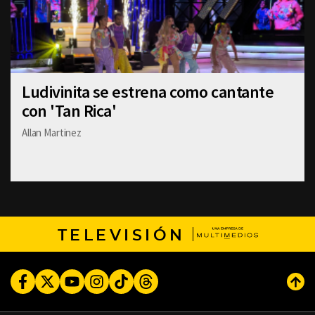
Ludivinita se estrena como cantante
con 'Tan Rica'
Allan Martinez
TELEVISIÓN
Facebook
Twitter
Youtube
Instagram
TikTok
Threads
Subi