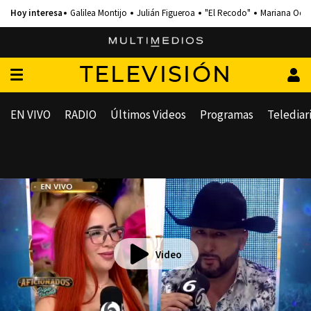
Galilea Montijo
Julián Figueroa
"El Recodo"
Mariana Och
TELEVISIÓN
EN VIVO
RADIO
Últimos Videos
Programas
Telediar
Video