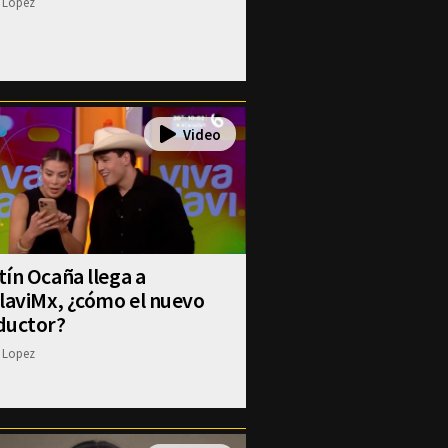
 Lopez
ín Ocaña llega a
laviMx, ¿cómo el nuevo
ductor?
 Lopez