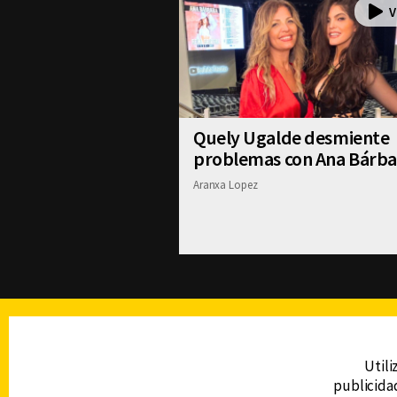
Quely Ugalde desmiente
problemas con Ana Bárba
Aranxa Lopez
TELEVISIÓN
Utili
publicidad
DERECHOS RESERVADOS © CANAL 6 2026