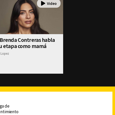
 Brenda Contreras habla
su etapa como mamá
 Lopez
reads
Subir
ega de
sentimiento