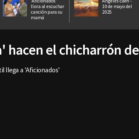
'Aficionados'
Ángeles caen -
llora al escuchar
10 de mayo del
canción para su
2025
mamá
a' hacen el chicharrón d
l llega a 'Aficionados'