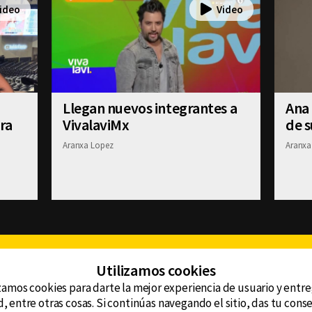
Llegan nuevos integrantes a
Ana
ra
VivalaviMx
de 
Aranxa Lopez
Aranxa
Facebook
Twitter
Youtube
Instagram
TikTok
Th
Utilizamos cookies
zamos cookies para darte la mejor experiencia de usuario y entr
, entre otras cosas. Si continúas navegando el sitio, das tu con
CONTACTO