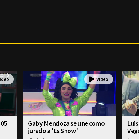
 05
Gaby Mendoza se une como
Luis
jurado a 'Es Show'
Veg