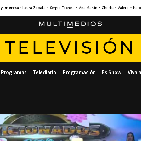
Laura Zapata
Sergio Fachelli
Ana Martín
Christian Valero
Karo
TELEVISIÓN
Programas
Telediario
Programación
Es Show
Vival