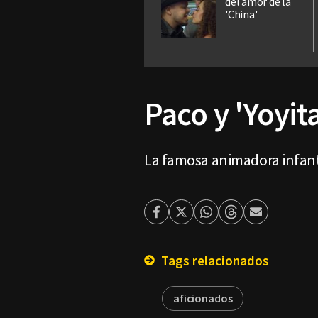
del amor de la
'China'
Paco y 'Yoyit
La famosa animadora infanti
Facebook
Twitter
Whatsapp
Threads
Enviar
por
Email
Tags relacionados
aficionados