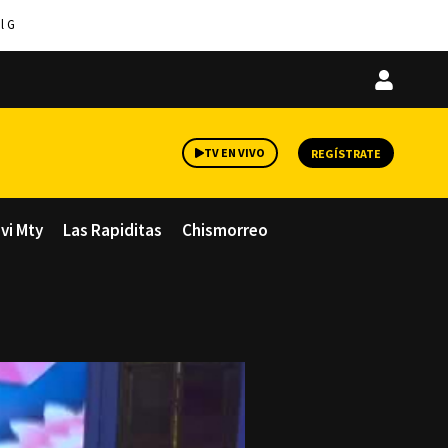
l G
Iniciar
sesión
TV EN VIVO
REGÍSTRATE
avi Mty
Las Rapiditas
Chismorreo