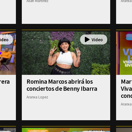
Allan Martinez
Aranxa
rera
Romina Marcos abrirá los
Mart
conciertos de Benny Ibarra
Viva
con
Aranxa Lopez
Aranxa