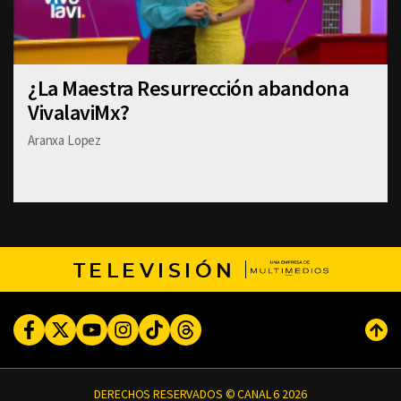
¿La Maestra Resurrección abandona
VivalaviMx?
Aranxa Lopez
TELEVISIÓN
Facebook
Twitter
Youtube
Instagram
TikTok
Threads
Subi
DERECHOS RESERVADOS © CANAL 6 2026