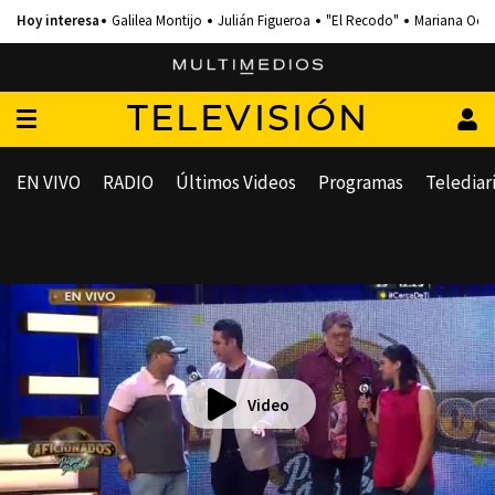
Galilea Montijo
Julián Figueroa
"El Recodo"
Mariana Och
TELEVISIÓN
EN VIVO
RADIO
Últimos Videos
Programas
Telediar
Video