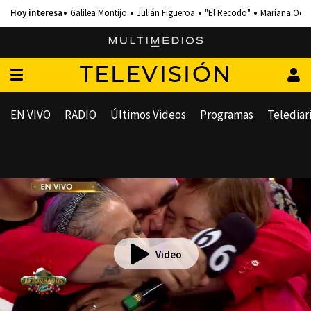
Galilea Montijo
Julián Figueroa
"El Recodo"
Mariana Och
TELEVISIÓN
EN VIVO
RADIO
Últimos Videos
Programas
Telediar
Video