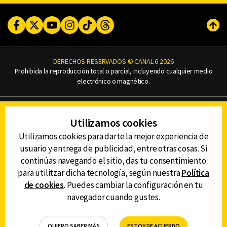
Facebook
Twitter
Youtube
Instagram
TikTok
Threads
Subi
DERECHOS RESERVADOS © CANAL 6 2026
Prohibida la reproducción total o parcial, incluyendo cualquier medio
electrónico o magnético.
CONTACTO
Utilizamos cookies
AVISO DE PRIVACIDAD
AVISO LEGAL
Utilizamos cookies para darte la mejor experiencia de
DEFENSORÍA DE LAS AUDIENCIAS
usuario y entrega de publicidad, entre otras cosas. Si
continúas navegando el sitio, das tu consentimiento
para utilitzar dicha tecnología, según nuestra
Política
de cookies
. Puedes cambiar la configuración en tu
DESCARGA LA APP DE CANAL 6
navegador cuando gustes.
QUIERO SABER MÁS
ESTOY DE ACUERDO