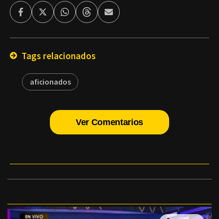
Facebook
Twitter
Whatsapp
Threads
Enviar
por
Email
Tags relacionados
aficionados
Ver Comentarios