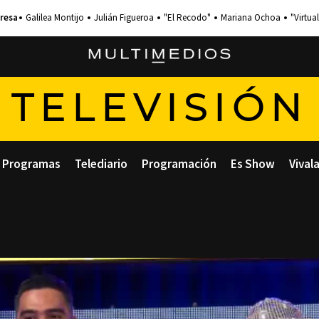
Galilea Montijo
Julián Figueroa
"El Recodo"
Mariana Ochoa
"Virtual
TELEVISIÓN
Programas
Telediario
Programación
Es Show
Vival