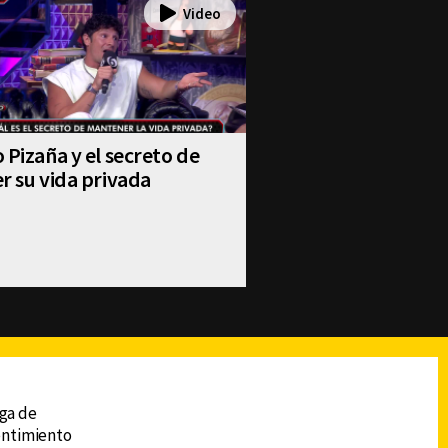
 Pizaña y el secreto de
r su vida privada
reads
Subir
ega de
sentimiento