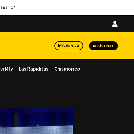
 Insanity"
Iniciar
sesión
TV EN VIVO
REGÍSTRATE
avi Mty
Las Rapiditas
Chismorreo