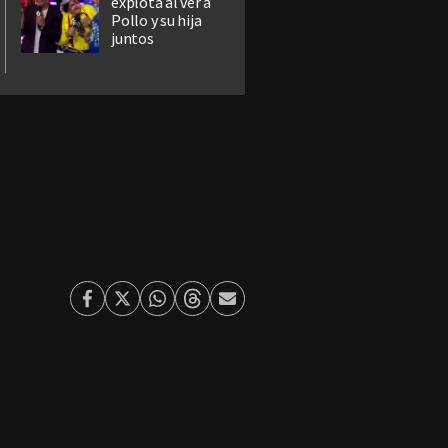
explota al ver a
Pollo y su hija
juntos
Facebook
Twitter
Whatsapp
Threads
Enviar
por
Email