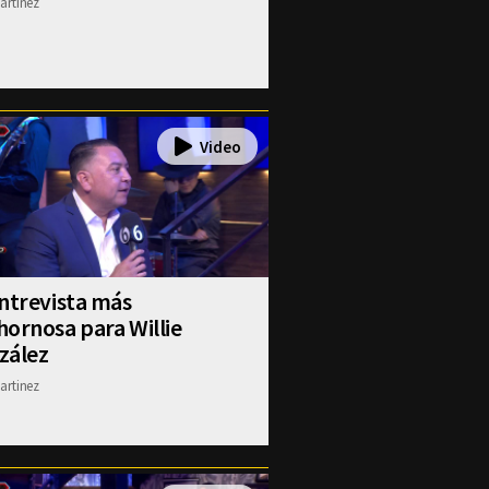
artinez
ntrevista más
ornosa para Willie
zález
artinez