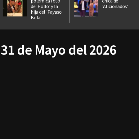
polémica foto
chica de
de 'Pollo' y la
'Aficionados'
hija del 'Payaso
Bola'
 31 de Mayo del 2026