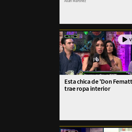
Allan Martinez
Esta chica de 'Don Fematt
trae ropa interior