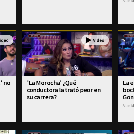
Allan M
' no
'La Morocha' ¿Qué
La e
conductora la trató peor en
boch
su carrera?
Gon
Allan M