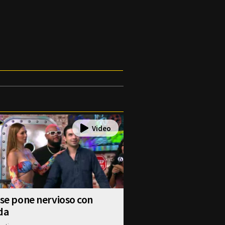
 se pone nervioso con
da