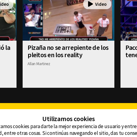
ó la
Pizaña no se arrepiente de los
Paco
pleitos en los reality
tene
Allan Martinez
Facebook
Twitter
Youtube
Instagram
TikTok
Th
Utilizamos cookies
zamos cookies para darte la mejor experiencia de usuario y entr
, entre otras cosas. Si continúas navegando el sitio, das tu con
CONTACTO