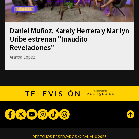
Daniel Muñoz, Karely Herrera y Marilyn
Uribe estrenan "Inaudito
Revelaciones"
Aranxa Lopez
TELEVISIÓN
Facebook
Twitter
Youtube
Instagram
TikTok
Threads
Subi
DERECHOS RESERVADOS © CANAL 6 2026