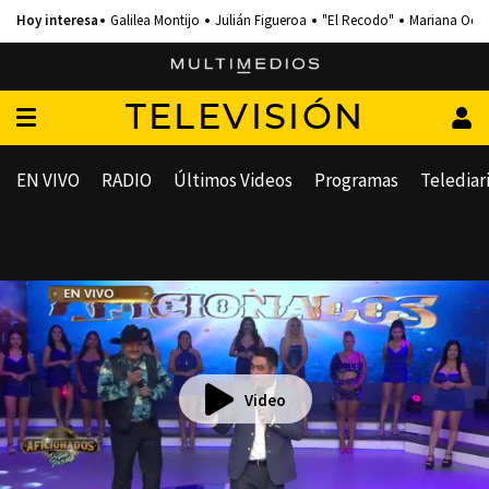
Galilea Montijo
Julián Figueroa
"El Recodo"
Mariana Och
TELEVISIÓN
EN VIVO
RADIO
Últimos Videos
Programas
Telediar
Video