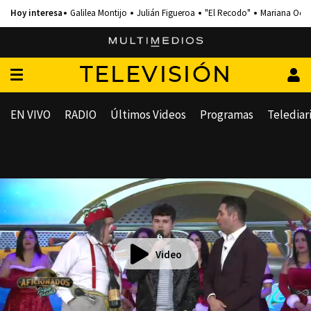
Galilea Montijo
Julián Figueroa
"El Recodo"
Mariana Och
TELEVISIÓN
EN VIVO
RADIO
Últimos Videos
Programas
Telediar
Video