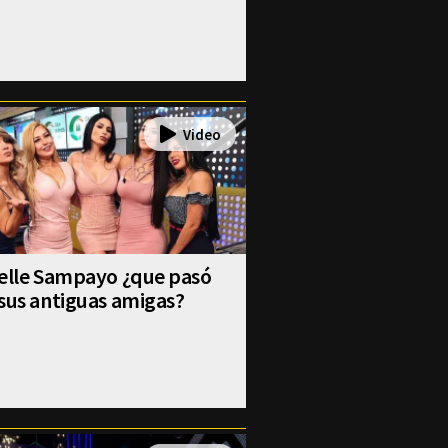
selle Sampayo ¿que pasó
sus antiguas amigas?