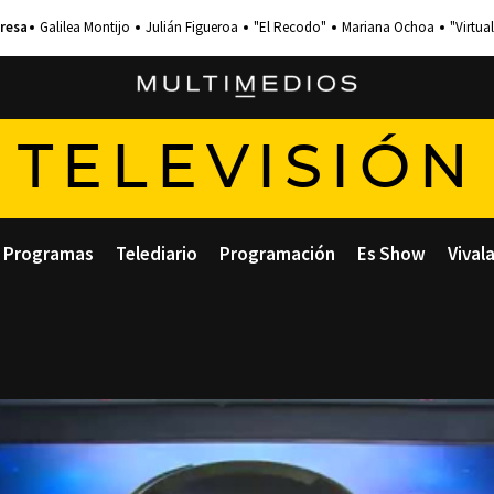
Galilea Montijo
Julián Figueroa
"El Recodo"
Mariana Ochoa
"Virtual
TELEVISIÓN
Programas
Telediario
Programación
Es Show
Vival