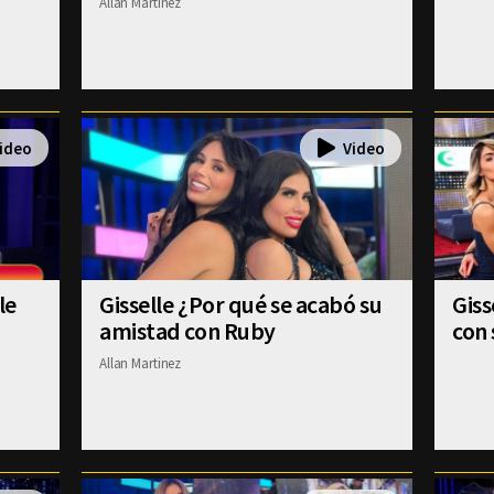
Allan Martinez
le
Gisselle ¿Por qué se acabó su
Gis
amistad con Ruby
con 
Allan Martinez