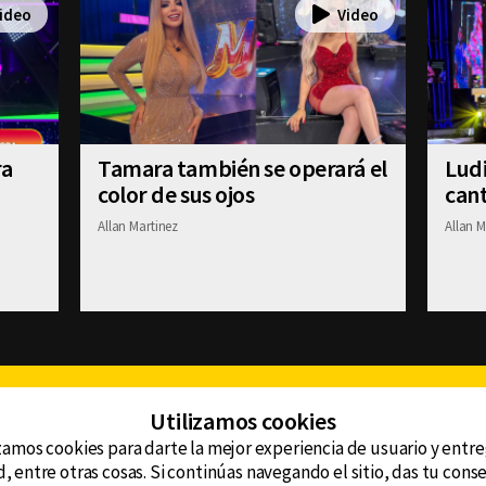
ra
Tamara también se operará el
Ludi
color de sus ojos
cant
Allan Martinez
Allan M
Facebook
Twitter
Youtube
Instagram
TikTok
Th
Utilizamos cookies
zamos cookies para darte la mejor experiencia de usuario y entr
, entre otras cosas. Si continúas navegando el sitio, das tu con
CONTACTO