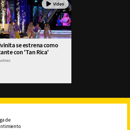
vinita se estrena como
ante con 'Tan Rica'
artinez
reads
Subir
ega de
sentimiento