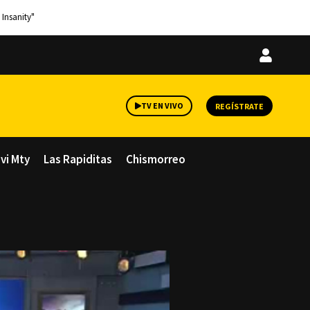
 Insanity"
Iniciar
sesión
TV EN VIVO
REGÍSTRATE
avi Mty
Las Rapiditas
Chismorreo