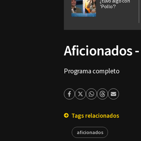
¿tuvo algo con
'Pollo'?
Aficionados -
Programa completo
Facebook
Twitter
Whatsapp
Threads
Enviar
por
Email
Tags relacionados
aficionados