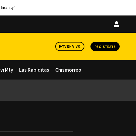
 Insanity"
Iniciar
sesión
TV EN VIVO
REGÍSTRATE
avi Mty
Las Rapiditas
Chismorreo