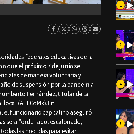
Facebook
Twitter
Whatsapp
Threads
Enviar
por
Email
oridades federales educativas de la
n que el próximo 7 de junio se
enciales de manera voluntaria y
 año de suspensión por la pandemia
 Humberto Fernández, titular de la
l local (AEFCdMx).En
, el funcionario capitalino aseguró
las será "ordenado, escalonado,
 todas las medidas para evitar