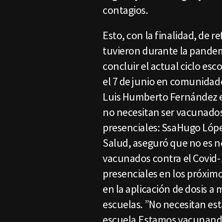
contagios.
Esto, con la finalidad, de 
tuvieron durante la pandem
concluir el actual ciclo esco
el 7 de junio en comunidade
Luis Humberto Fernández e
no necesitan ser vacunados 
presenciales: SsaHugo Lópe
Salud, aseguró que no es n
vacunados contra el Covid-1
presenciales en los próxim
en la aplicación de dosis a
escuelas. ”No necesitan est
escuela.Estamos vacunand