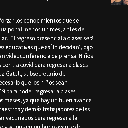
reforzar los conocimientos que se
ia por al menos un mes, antes de
lar."El regreso presencial a clases será
s educativas que así lo decidan", dijo
n videoconferencia de prensa. Niños
contra covid para regresar a clases
z-Gatell, subsecretario de
ecesario que los niños sean
9 para poder regresar a clases
os meses, ya que hay un buen avance
 maestros y demás trabajadores de las
ar vacunados para regresar a la
o y vamos en un buen avance de