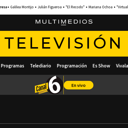
Galilea Montijo
Julián Figueroa
"El Recodo"
Mariana Ochoa
"Virtual
TELEVISIÓN
Programas
Telediario
Programación
Es Show
Vival
En vivo