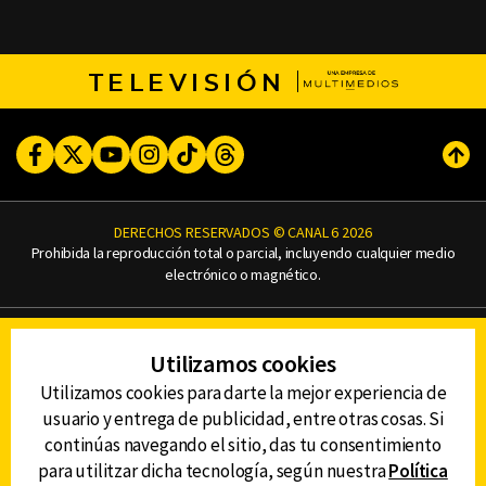
TELEVISIÓN
Facebook
Twitter
Youtube
Instagram
TikTok
Threads
Subi
DERECHOS RESERVADOS © CANAL 6 2026
Prohibida la reproducción total o parcial, incluyendo cualquier medio
electrónico o magnético.
CONTACTO
Utilizamos cookies
AVISO DE PRIVACIDAD
AVISO LEGAL
Utilizamos cookies para darte la mejor experiencia de
DEFENSORÍA DE LAS AUDIENCIAS
usuario y entrega de publicidad, entre otras cosas. Si
continúas navegando el sitio, das tu consentimiento
para utilitzar dicha tecnología, según nuestra
Política