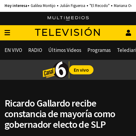
Galilea Montijo
Julián Figueroa
"El Recodo"
Mariana Och
TELEVISIÓN
EN VIVO
RADIO
Últimos Videos
Programas
Telediar
En vivo
Ricardo Gallardo recibe
constancia de mayoría como
gobernador electo de SLP