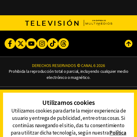
TELEVISIÓN
Facebook
Twitter
Youtube
Instagram
TikTok
Threads
Subi
DERECHOS RESERVADOS © CANAL 6 2026
Prohibida la reproducción total o parcial, incluyendo cualquier medio
electrónico o magnético.
CONTACTO
Utilizamos cookies
AVISO DE PRIVACIDAD
AVISO LEGAL
Utilizamos cookies para darte la mejor experiencia de
DEFENSORÍA DE LAS AUDIENCIAS
usuario y entrega de publicidad, entre otras cosas. Si
continúas navegando el sitio, das tu consentimiento
para utilitzar dicha tecnología, según nuestra
Política