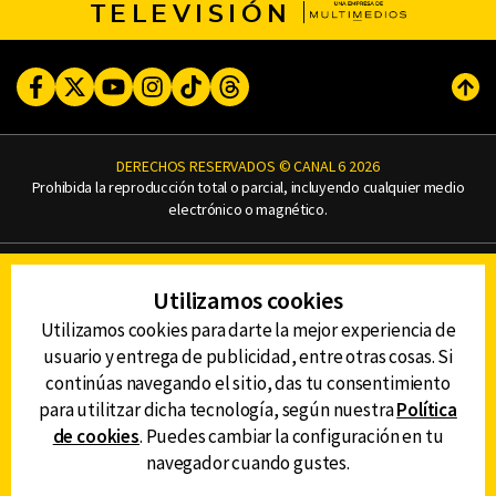
TELEVISIÓN
Facebook
Twitter
Youtube
Instagram
TikTok
Threads
Subi
DERECHOS RESERVADOS © CANAL 6 2026
Prohibida la reproducción total o parcial, incluyendo cualquier medio
electrónico o magnético.
CONTACTO
Utilizamos cookies
AVISO DE PRIVACIDAD
AVISO LEGAL
Utilizamos cookies para darte la mejor experiencia de
DEFENSORÍA DE LAS AUDIENCIAS
usuario y entrega de publicidad, entre otras cosas. Si
continúas navegando el sitio, das tu consentimiento
para utilitzar dicha tecnología, según nuestra
Política
de cookies
. Puedes cambiar la configuración en tu
DESCARGA LA APP DE CANAL 6
navegador cuando gustes.