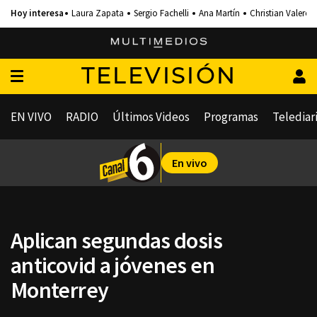
Laura Zapata
Sergio Fachelli
Ana Martín
Christian Valero
TELEVISIÓN
EN VIVO
RADIO
Últimos Videos
Programas
Telediar
En vivo
Aplican segundas dosis
anticovid a jóvenes en
Monterrey