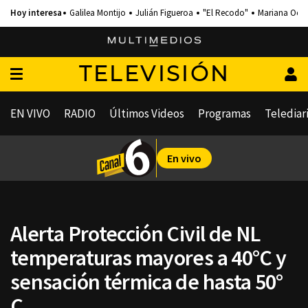
Galilea Montijo
Julián Figueroa
"El Recodo"
Mariana Och
TELEVISIÓN
EN VIVO
RADIO
Últimos Videos
Programas
Telediar
En vivo
Alerta Protección Civil de NL
temperaturas mayores a 40°C y
sensación térmica de hasta 50°
C